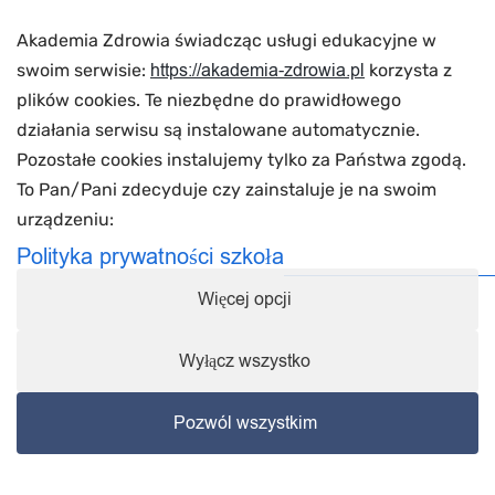
Europejskiej!
Akademia Zdrowia świadcząc usługi edukacyjne w
https://akademia-zdrowia.pl
swoim serwisie:
korzysta z
plików cookies. Te niezbędne do prawidłowego
Kalendarz KURSÓW masaż KOBIDO
działania serwisu są instalowane automatycznie.
Pozostałe cookies instalujemy tylko za Państwa zgodą.
To Pan/Pani zdecyduje czy zainstaluje je na swoim
urządzeniu:
Polityka prywatności szkoła
Więcej opcji
Łódź
Warszawa
Kielce
Bydgoszcz
Wyłącz wszystko
Rzeszów
Copyrights © 2021 Akademia zdrowia. Wszystkie prawa
Pozwól wszystkim
zastrzeżone
Moje zgody