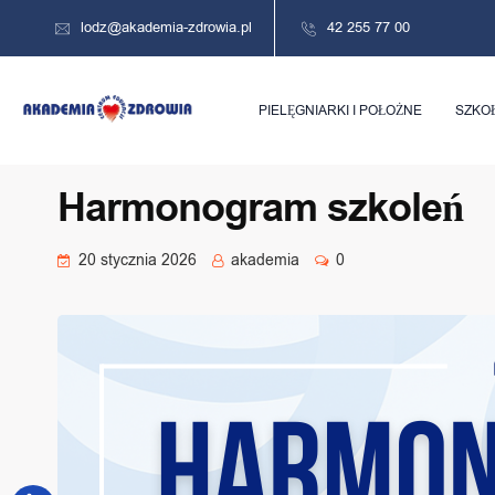
lodz@akademia-zdrowia.pl
42 255 77 00
PIELĘGNIARKI I POŁOŻNE
SZKO
Harmonogram szkoleń
20 stycznia 2026
akademia
0