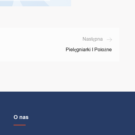
Następna
Pielęgniarki I Położne
O nas