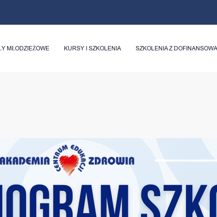
ŁY MŁODZIEŻOWE
KURSY I SZKOLENIA
SZKOLENIA Z DOFINANSOW