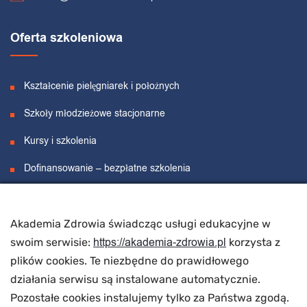
Oferta szkoleniowa
Kształcenie pielęgniarek i położnych
Szkoły młodzieżowe stacjonarne
Kursy i szkolenia
Dofinansowanie – bezpłatne szkolenia
Projekty unijne
Akademia Zdrowia świadcząc usługi edukacyjne w
O nas
https://akademia-zdrowia.pl
swoim serwisie:
korzysta z
plików cookies. Te niezbędne do prawidłowego
działania serwisu są instalowane automatycznie.
O nas
Pozostałe cookies instalujemy tylko za Państwa zgodą.