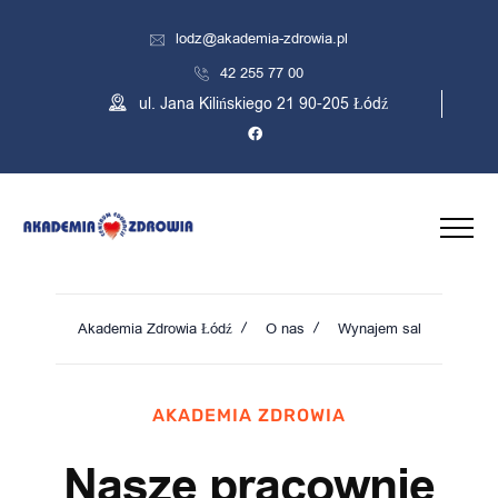
lodz@akademia-zdrowia.pl
42 255 77 00
ul. Jana Kilińskiego 21 90-205 Łódź
Akademia Zdrowia Łódź
O nas
Wynajem sal
AKADEMIA ZDROWIA
Nasze pracownie