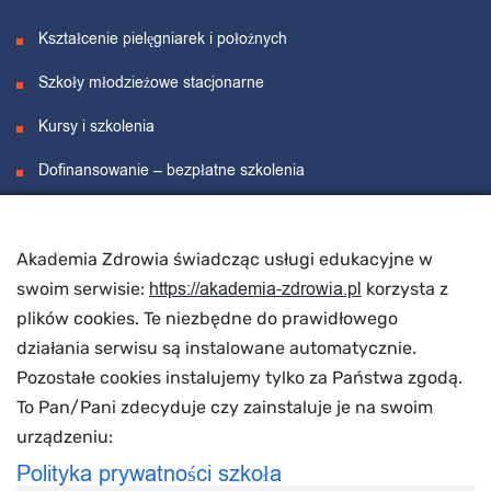
Kształcenie pielęgniarek i położnych
Szkoły młodzieżowe stacjonarne
Kursy i szkolenia
Dofinansowanie – bezpłatne szkolenia
Projekty unijne
Akademia Zdrowia świadcząc usługi edukacyjne w
O nas
https://akademia-zdrowia.pl
swoim serwisie:
korzysta z
plików cookies. Te niezbędne do prawidłowego
działania serwisu są instalowane automatycznie.
O nas
Pozostałe cookies instalujemy tylko za Państwa zgodą.
Wynajem sal
To Pan/Pani zdecyduje czy zainstaluje je na swoim
urządzeniu:
Polityka prywatności szkoła