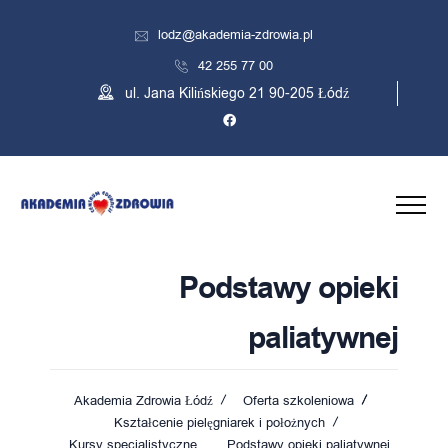
lodz@akademia-zdrowia.pl
42 255 77 00
ul. Jana Kilińskiego 21 90-205 Łódź
Podstawy opieki
paliatywnej
Akademia Zdrowia Łódź
Oferta szkoleniowa
Kształcenie pielęgniarek i położnych
Kursy specjalistyczne
Podstawy opieki paliatywnej