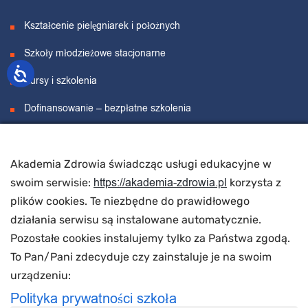
Kształcenie pielęgniarek i położnych
Szkoły młodzieżowe stacjonarne
Kursy i szkolenia
Dofinansowanie – bezpłatne szkolenia
Projekty unijne
Akademia Zdrowia świadcząc usługi edukacyjne w
O nas
https://akademia-zdrowia.pl
swoim serwisie:
korzysta z
plików cookies. Te niezbędne do prawidłowego
działania serwisu są instalowane automatycznie.
O nas
Pozostałe cookies instalujemy tylko za Państwa zgodą.
Wynajem sal
To Pan/Pani zdecyduje czy zainstaluje je na swoim
urządzeniu:
Polityka prywatności szkoła