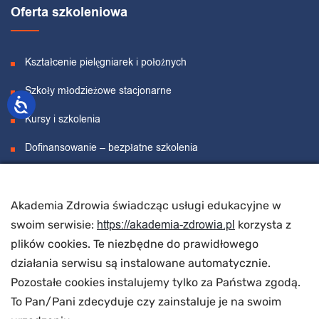
Oferta szkoleniowa
Kształcenie pielęgniarek i położnych
Szkoły młodzieżowe stacjonarne
Kursy i szkolenia
Dofinansowanie – bezpłatne szkolenia
Projekty unijne
Akademia Zdrowia świadcząc usługi edukacyjne w
O nas
https://akademia-zdrowia.pl
swoim serwisie:
korzysta z
plików cookies. Te niezbędne do prawidłowego
działania serwisu są instalowane automatycznie.
O nas
Pozostałe cookies instalujemy tylko za Państwa zgodą.
Wynajem sal
To Pan/Pani zdecyduje czy zainstaluje je na swoim