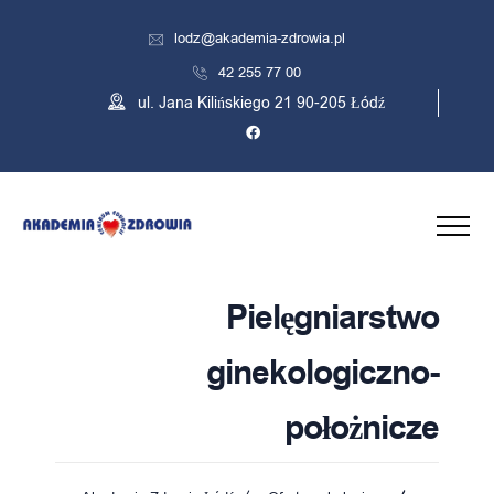
lodz@akademia-zdrowia.pl
42 255 77 00
ul. Jana Kilińskiego 21 90-205 Łódź
Pielęgniarstwo
ginekologiczno-
położnicze