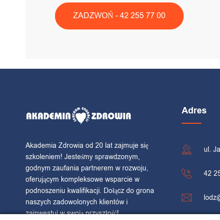
ZADZWOŃ - 42 255 77 00
Adres
Akademia Zdrowia od 20 lat zajmuje się
ul. J
szkoleniem! Jesteśmy sprawdzonym,
godnym zaufania partnerem w rozwoju,
42 2
oferującym kompleksowe wsparcie w
podnoszeniu kwalifikacji. Dołącz do grona
lodz
naszych zadowolonych klientów i
zainwestuj w swoją przyszłość!