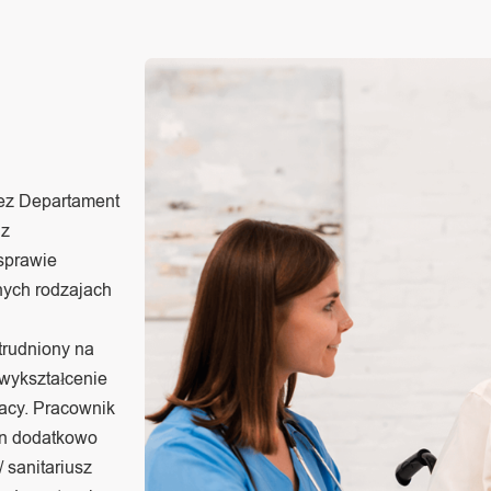
z Departament
 z
 sprawie
nych rodzajach
trudniony na
wykształcenie
acy. Pracownik
en dodatkowo
/ sanitariusz