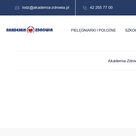
lodz@akademia-zdrowia.pl
42 255 77 00
PIELĘGNIARKI I POŁOŻNE
SZKO
Akademia Zdro