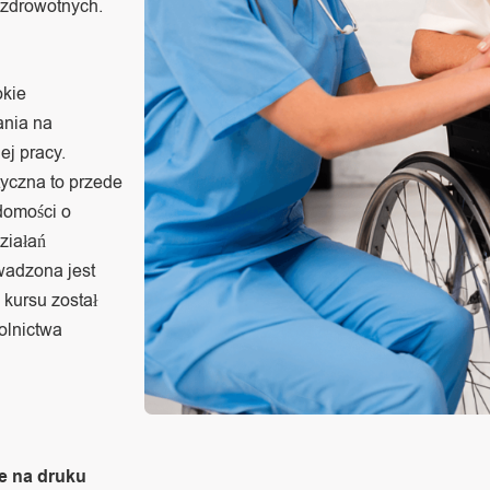
 zdrowotnych.
okie
ania na
ej pracy.
tyczna to przede
domości o
działań
wadzona jest
kursu został
olnictwa
e na druku