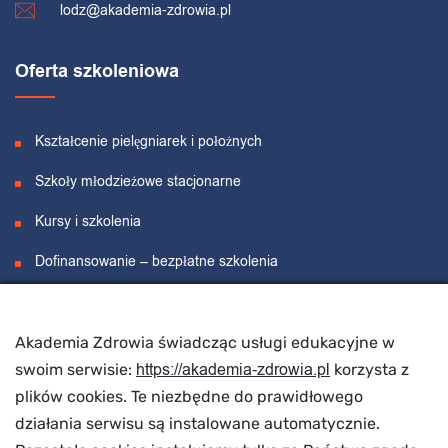
lodz@akademia-zdrowia.pl
Oferta szkoleniowa
Kształcenie pielęgniarek i położnych
Szkoły młodzieżowe stacjonarne
Kursy i szkolenia
Dofinansowanie – bezpłatne szkolenia
Projekty unijne
Akademia Zdrowia świadcząc usługi edukacyjne w
O nas
https://akademia-zdrowia.pl
swoim serwisie:
korzysta z
plików cookies. Te niezbędne do prawidłowego
działania serwisu są instalowane automatycznie.
O nas