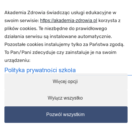
REKRUTACJA
Akademia Zdrowia świadcząc usługi edukacyjne w
https://akademia-zdrowia.pl
swoim serwisie:
korzysta z
Rekrutacja
plików cookies. Te niezbędne do prawidłowego
działania serwisu są instalowane automatycznie.
Dokumenty rekrutacyjne
Pozostałe cookies instalujemy tylko za Państwa zgodą.
Zapisz się na kurs
To Pan/Pani zdecyduje czy zainstaluje je na swoim
urządzeniu:
Polityka prywatności szkoła
Więcej opcji
Łódź
Warszawa
Kielce
Bydgoszcz
Wyłącz wszystko
Rzeszów
Copyrights © 2021 Akademia zdrowia. Wszystkie prawa
Pozwól wszystkim
zastrzeżone
Moje zgody