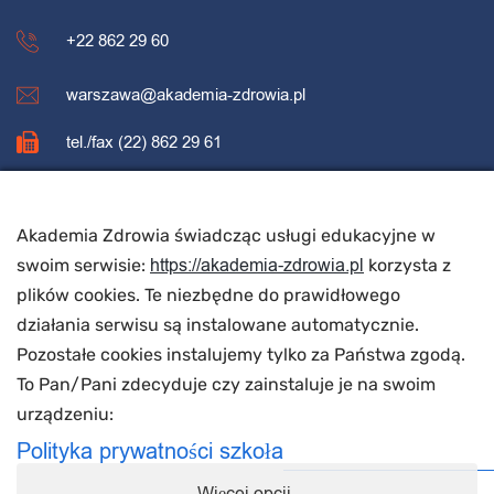
+22 862 29 60
warszawa@akademia-zdrowia.pl
tel./fax (22) 862 29 61
REKRUTACJA
Akademia Zdrowia świadcząc usługi edukacyjne w
https://akademia-zdrowia.pl
swoim serwisie:
korzysta z
Rekrutacja
plików cookies. Te niezbędne do prawidłowego
działania serwisu są instalowane automatycznie.
Dokumenty rekrutacyjne
Pozostałe cookies instalujemy tylko za Państwa zgodą.
Zapisz się na kurs
To Pan/Pani zdecyduje czy zainstaluje je na swoim
urządzeniu:
Polityka prywatności szkoła