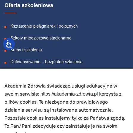
Oferta szkoleniowa
Kształcenie pielęgniarek i położnych
Szkoły młodzieżowe stacjonarne
Kursy i szkolenia
Dofinansowanie – bezpłatne szkolenia
Projekty unijne
Akademia Zdrowia świadcząc usługi edukacyjne w
O nas
https://akademia-zdrowia.pl
swoim serwisie:
korzysta z
plików cookies. Te niezbędne do prawidłowego
działania serwisu są instalowane automatycznie.
O nas
Pozostałe cookies instalujemy tylko za Państwa zgodą.
Wynajem sal
To Pan/Pani zdecyduje czy zainstaluje je na swoim