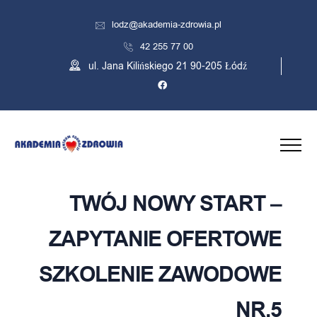
lodz@akademia-zdrowia.pl
42 255 77 00
ul. Jana Kilińskiego 21 90-205 Łódź
TWÓJ NOWY START –
ZAPYTANIE OFERTOWE
SZKOLENIE ZAWODOWE
NR.5