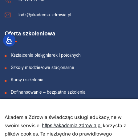
lodz@akademia-zdrowia.pl
Oferta szkoleniowa
Kształcenie pielęgniarek i położnych
Szkoły młodzieżowe stacjonarne
Kursy i szkolenia
Dofinansowanie – bezpłatne szkolenia
Projekty unijne
Akademia Zdrowia świadcząc usługi edukacyjne w
O nas
https://akademia-zdrowia.pl
swoim serwisie:
korzysta z
plików cookies. Te niezbędne do prawidłowego