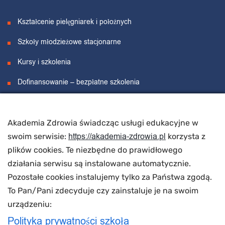
Kształcenie pielęgniarek i położnych
Szkoły młodzieżowe stacjonarne
Kursy i szkolenia
Dofinansowanie – bezpłatne szkolenia
Projekty unijne
Akademia Zdrowia świadcząc usługi edukacyjne w
O nas
https://akademia-zdrowia.pl
swoim serwisie:
korzysta z
plików cookies. Te niezbędne do prawidłowego
działania serwisu są instalowane automatycznie.
O nas
Pozostałe cookies instalujemy tylko za Państwa zgodą.
Wynajem sal
To Pan/Pani zdecyduje czy zainstaluje je na swoim
urządzeniu:
Polityka prywatności szkoła